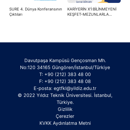
SURE 4. Dünya Konferansının
KARİYERİN X'İ:BİLİNMEYENİ
Çıktıları
KEŞFET-MEZUNLARLA
BULUŞMA
Davutpaşa Kampüsü Gençosman Mh.
No:120 34165 Güngören/İstanbul/Türkiye
T: +90 (212) 383 48 00
F: +90 (212) 383 48 08
E-posta: egtfkl@yildiz.edu.tr
© 2022 Yıldız Teknik Üniversitesi. İstanbul,
Türkiye.
Gizlilik
Çerezler
KVKK Aydınlatma Metni