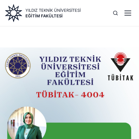
Ana
YILDIZ TEKNİK ÜNİVERSİTESİ
içeriğe
EĞITIM FAKÜLTESI
atla