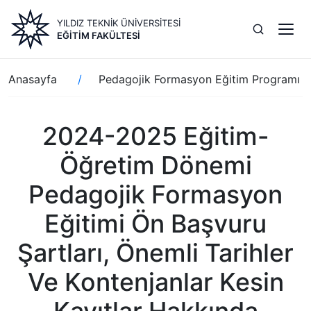
Ana
YILDIZ TEKNİK ÜNİVERSİTESİ
içeriğe
EĞITIM FAKÜLTESI
atla
Sayfa
Anasayfa
Pedagojik Formasyon Eğitim Programı
yolu
2024-2025 Eğitim-
Öğretim Dönemi
Pedagojik Formasyon
Eğitimi Ön Başvuru
Şartları, Önemli Tarihler
Ve Kontenjanlar Kesin