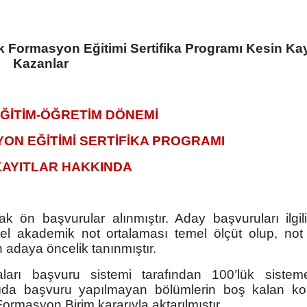
 Formasyon Eğitimi Sertifika Programı Kesin Kay
Kazanlar
EĞİTİM-ÖĞRETİM DÖNEMİ
ON EĞİTİMİ SERTİFİKA PROGRAMI
KAYITLAR HAKKINDA
rak ön başvurular alınmıştır. Aday başvuruları ilgi
enel akademik not ortalaması temel ölçüt olup, not
 adaya öncelik tanınmıştır.
arı başvuru sistemi tarafından 100’lük sistem
ayıda başvuru yapılmayan bölümlerin boş kalan kon
rmasyon Birim kararıyla aktarılmıştır.