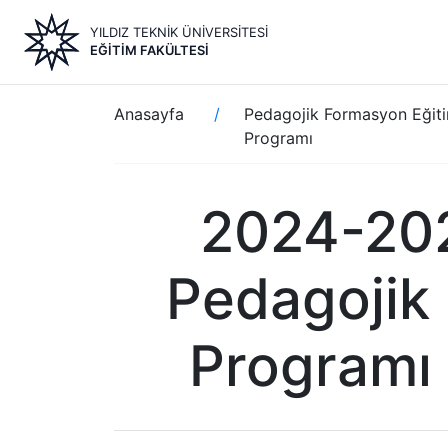
Ana
YILDIZ TEKNİK ÜNİVERSİTESİ
içeriğe
EĞITIM FAKÜLTESI
atla
Sayfa
Anasayfa
Pedagojik Formasyon Eğit
yolu
Programı
2024-202
Pedagojik 
Programı 