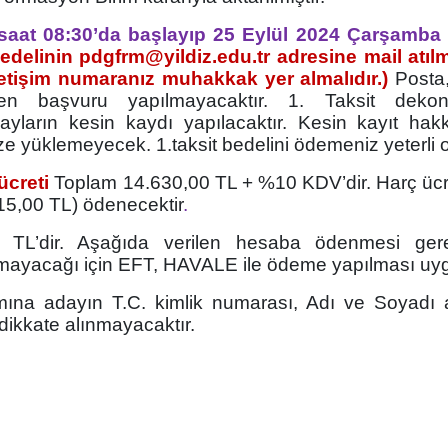
 saat 08:30’da başlayıp 25 Eylül 2024 Çarşamba
bedelinin
pdgfrm@yildiz.edu.tr
adresine mail atılm
iletişim numaranız muhakkak yer almalıdır.)
Posta
en başvuru yapılmayacaktır. 1. Taksit dekon
ayların kesin kaydı yapılacaktır. Kesin kayıt ha
e yüklemeyecek. 1.taksit bedelini ödemeniz yeterli o
ücreti
Toplam
14.630,00 TL + %10 KDV’dir. Harç ücret
315,00 TL) ödenecektir
.
 TL’dir
. Aşağıda verilen hesaba ödenmesi gere
lmayacağı için EFT, HAVALE ile ödeme yapılması uy
ına adayın T.C. kimlik numarası, Adı ve Soyadı a
dikkate alınmayacaktır.