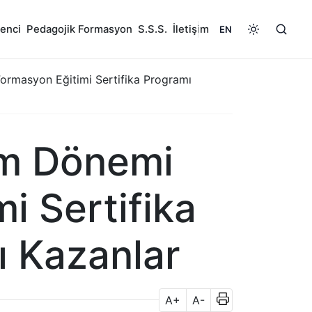
enci
Pedagojik Formasyon
S.S.S.
İletişim
EN
rmasyon Eğitimi Sertifika Programı
im Dönemi
i Sertifika
ı Kazanlar
A+
A-