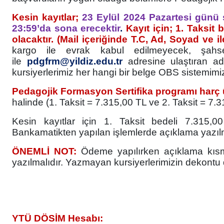
Kesin kayıtlar;
23 Eylül 2024 Pazartesi günü
23:59’da sona erecektir
.
Kayıt için; 1. Taksit 
olacaktır. (Mail içeriğinde T.C, Ad, Soyad ve 
kargo ile evrak kabul edilmeyecek, şahs
ile
pdgfrm@yildiz.edu.tr
adresine ulaştıran ad
kursiyerlerimiz her hangi bir belge OBS sistemimiz
Pedagojik Formasyon Sertifika programı harç 
halinde (1. Taksit = 7.315,00 TL ve 2. Taksit = 7.
Kesin kayıtlar için 1. Taksit
bedeli 7.315,00
Bankamatikten yapılan işlemlerde açıklama yazı
ÖNEMLİ NOT:
Ödeme yapılırken açıklama kısm
yazılmalıdır. Yazmayan kursiyerlerimizin dekontu 
YTÜ DÖSİM Hesabı: