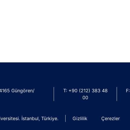
4165 Güngören/
T: +90 (212) 383 48
F
00
ersitesi. İstanbul, Türkiye.
Gizlilik
Çerezler